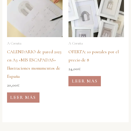
A Coruña
A Coruña
CALENDARIO de pared 2023
OFERTA: 10 postales por el
en A3 «MIS ESCAPADAS»
precio de 8
Ilustraciones monumentos de
24,00
€
España
LEER MÁS
20,00
€
LEER MÁS