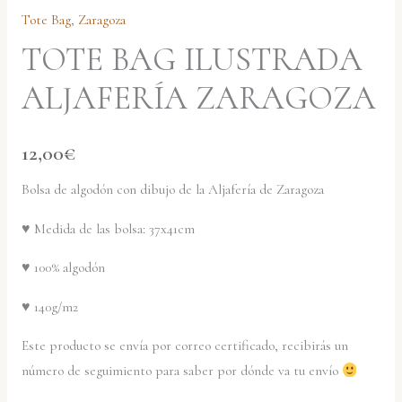
Tote Bag
,
Zaragoza
TOTE BAG ILUSTRADA
ALJAFERÍA ZARAGOZA
12,00
€
Bolsa de algodón con dibujo de la Aljafería de Zaragoza
♥ Medida de las bolsa: 37x41cm
♥ 100% algodón
♥ 140g/m2
Este producto se envía por correo certificado, recibirás un
número de seguimiento para saber por dónde va tu envío