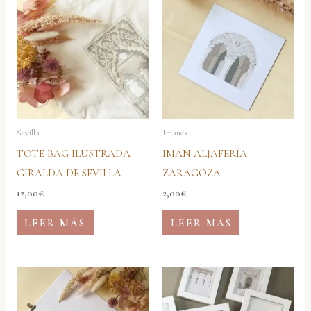
Sevilla
Imanes
TOTE BAG ILUSTRADA
IMÁN ALJAFERÍA
GIRALDA DE SEVILLA
ZARAGOZA
12,00
€
2,00
€
LEER MÁS
LEER MÁS