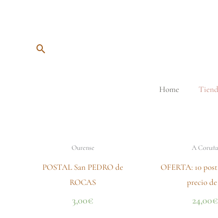
Ir
al
contenido
Buscar
Home
Tiend
Ourense
A Coruñ
POSTAL San PEDRO de
OFERTA: 10 posta
ROCAS
precio de
3,00
€
24,00
€