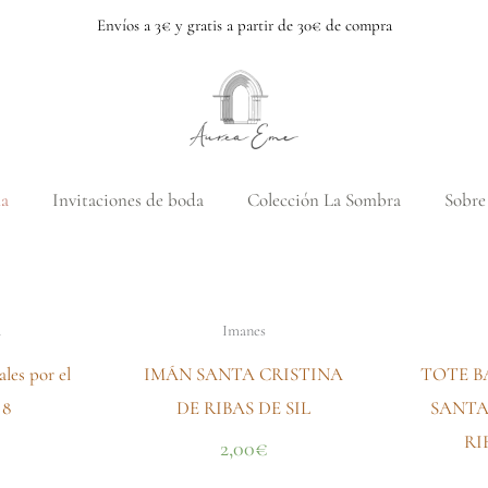
Envíos a 3€ y gratis a partir de 30€ de compra
a
Invitaciones de boda
Colección La Sombra
Sobre
a
Imanes
les por el
IMÁN SANTA CRISTINA
TOTE B
 8
DE RIBAS DE SIL
SANTA
RI
2,00
€